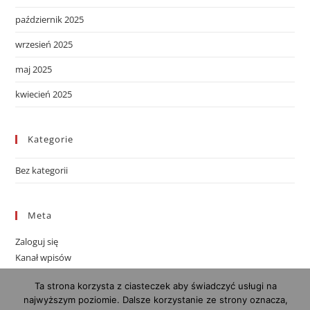
październik 2025
wrzesień 2025
maj 2025
kwiecień 2025
Kategorie
Bez kategorii
Meta
Zaloguj się
Kanał wpisów
Kanał komentarzy
Ta strona korzysta z ciasteczek aby świadczyć usługi na
WordPress.org
najwyższym poziomie. Dalsze korzystanie ze strony oznacza,