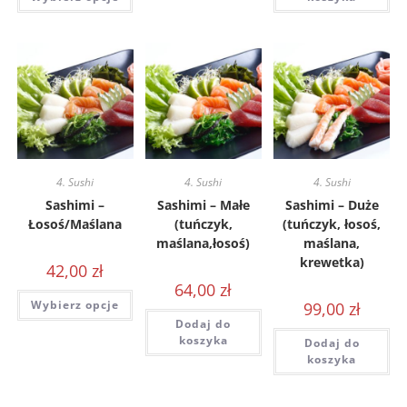
4. Sushi
4. Sushi
4. Sushi
Sashimi –
Sashimi – Małe
Sashimi – Duże
Łosoś/Maślana
(tuńczyk,
(tuńczyk, łosoś,
maślana,łosoś)
maślana,
krewetka)
42,00
zł
64,00
zł
Wybierz opcje
99,00
zł
Dodaj do
koszyka
Dodaj do
koszyka